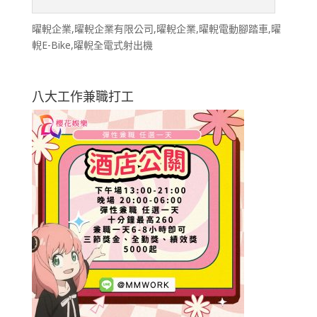
曜輗企業,曜輗企業有限公司,曜輗企業,曜輗電動腳踏車,曜
輗E-Bike,曜輗全電式射出機
八大工作兼職打工