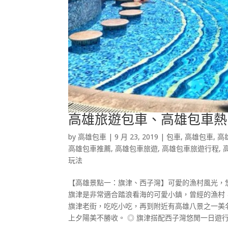
高雄旅遊包車、高雄包車熱
by
高雄包車
|
9 月 23, 2019
|
包車
,
高雄包車
,
高
高雄包車推薦
,
高雄包車旅遊
,
高雄包車旅遊行程
,
玩法
【高雄景點一：旗津、西子灣】可愛的漁村風光，
旗津是非常適合踏浪看海的可愛小鎮，曾經的漁村
旗津老街，吃吃小吃，再到附近有高雄八景之一美
上夕陽美不勝收。 ◎ 旗津搭配西子灣悠閒一日遊行程