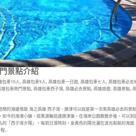
門景點介紹
雄包車10人
,
高雄包車9人
,
高雄包車一日遊
,
高雄包車七人
,
高雄包車必去
高雄包車熱門景點
,
高雄包車西子灣
,
高雄必去景點
,
高雄旅遊
,
高雄景點
,
悠閒的海邊情致 海之高雄 西子灣、旗津可以說是第一次來高雄必去的景
，如今的海港小鎮，搭乘渡輪抵達旗津後，在海岸公園散散步後，可以到
名的「西子灣夕陽」，每到日落時刻，金黃色的陽光灑在波光粼粼的海面
...