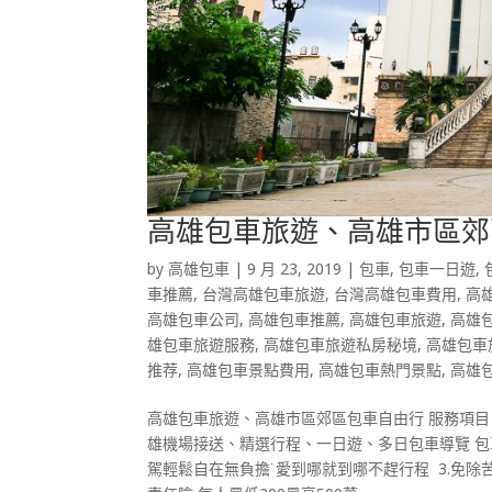
高雄包車旅遊、高雄市區郊
by
高雄包車
|
9 月 23, 2019
|
包車
,
包車一日遊
,
車推薦
,
台灣高雄包車旅遊
,
台灣高雄包車費用
,
高
高雄包車公司
,
高雄包車推薦
,
高雄包車旅遊
,
高雄
雄包車旅遊服務
,
高雄包車旅遊私房秘境
,
高雄包車
推荐
,
高雄包車景點費用
,
高雄包車熱門景點
,
高雄
高雄包車旅遊、高雄市區郊區包車自由行 
雄機場接送、精選行程、一日遊、多日包車導覽 包車
駕輕鬆自在無負擔˙愛到哪就到哪不趕行程 3.免除