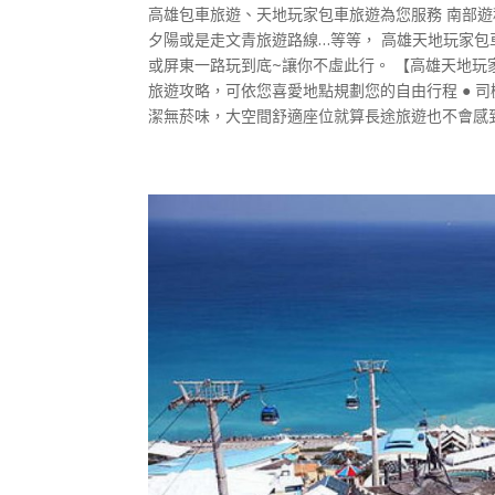
高雄包車旅遊、天地玩家包車旅遊為您服務 南部遊
夕陽或是走文青旅遊路線…等等， 高雄天地玩家
或屏東一路玩到底~讓你不虛此行。 【高雄天地玩
旅遊攻略，可依您喜愛地點規劃您的自由行程 ● 
潔無菸味，大空間舒適座位就算長途旅遊也不會感到疲倦