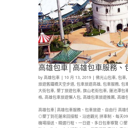
高雄包車│高雄包車服務、
by
高雄包車
|
10 月 13, 2019
|
佛光山包車
,
包車
旅遊舊鐵橋天空步道
,
包車旅遊高雄
,
包車服務
,
包
大街包車
,
墾丁旅遊包車
,
旗山老街包車
,
蓮池潭包
格
,
高雄包車旅遊懶人包
,
高雄包車旅遊推薦
,
高雄
高雄包車│高雄包車服務、包車旅遊、自由行 高雄
◎墾丁到花蓮來回接駁、沿途觀光 拼車制、每天09
機場接送、精選行程、一日遊、多日包車導覽 ◎墾