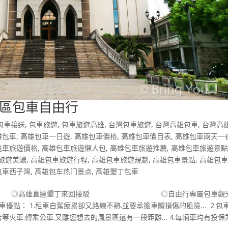
區包車自由行
包車接送
,
包車旅遊
,
包車旅遊高雄
,
台灣包車旅遊
,
台灣高雄包車
,
台灣高
雄包車
,
高雄包車一日遊
,
高雄包車價格
,
高雄包車價目表
,
高雄包車兩天一
包車旅遊價格
,
高雄包車旅遊懶人包
,
高雄包車旅遊推薦
,
高雄包車旅遊景
旅遊美濃
,
高雄包車旅遊行程
,
高雄包車旅遊規劃
,
高雄包車景點
,
高雄包
包車西子灣
,
高雄包车热门景点
,
高雄墾丁包車
服務項目 ◎高雄直達墾丁來回接駁 ◎自由行專屬包車觀光
優點： 1.租車自駕疲累卻又路線不熟.並要承擔車體損傷的風險… 2.包
苦等火車.轉乘公車.又離您想去的風景區還有一段距離… 4.每輛車均有投保