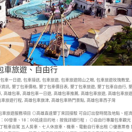
包車旅遊、自由行
,
包車一日遊
,
包車接送
,
包車旅遊
,
包車旅遊岡山之眼
,
包車旅遊玫瑰教堂
,
車資訊
,
墾丁包車價格
,
墾丁包車價目表
,
墾丁包車旅遊
,
墾丁包車自由行
,
車
,
高雄包車
,
高雄包車一日遊
,
高雄包車推薦
,
高雄包車旅遊
,
高雄包車旅
包車旅遊行程
,
高雄包車旗津
,
高雄包車熱門景點
,
高雄包車西子灣
包車旅遊服務項目 ◎高雄直達墾丁來回接駁 可自訂出發時間及地點、經
：00發車、18：00抵達目的地﹝按我詳細行程﹞ ◎自由行專屬包車觀光
丁租車自駕 五人房車、七人休旅車、機車、電動自行車出租 ◎優惠票卷 