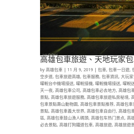
高雄包車旅遊、天地玩家包
by
高雄包車
|
11 月 9, 2019
|
包車
,
包車一日遊
,
空步道
,
包車旅遊高雄
,
包車服務
,
包車資訊
,
大玩家
曜輗台中機場接送
,
曜輗接機
,
曜輗機場接送
,
曜輗
天一夜
,
高雄包車公司
,
高雄包車必去地方
,
高雄包
景點
,
高雄包車旅遊服務
,
高雄包車旅遊私房秘境
,
包車景點壽山動物園
,
高雄包車景點推荐
,
高雄包車
景點
,
高雄包車義大世界
,
高雄包車自由行
,
高雄包
區
,
高雄包車鼓山漁人碼頭
,
高雄包车热门景点
,
高
必去景點
,
高雄打狗鐵道包車
,
高雄旅遊
,
高雄旅遊