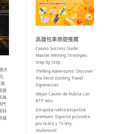
高雄包車旅遊推薦
Casino Success Guide:
Master Winning Strategies
Step by Step
橋天
Thrilling Adventures: Discover
司
,
the Most Exciting Travel
車兩
Experiences
旅遊
Mejor Casino de Ruleta con
高雄
RTP Alto
熱門
Evropská ruleta bezpečná
術特
premium: Expertní průvodce
高雄
pro hráče s 15 lety
zkušeností