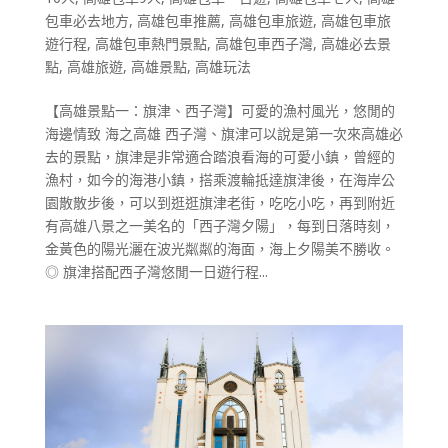
包車必去地方
,
高雄包車推薦
,
高雄包車旅遊
,
高雄包車旅
遊行程
,
高雄包車熱門景點
,
高雄包車西子灣
,
高雄必去景
點
,
高雄旅遊
,
高雄景點
,
高雄玩法
【高雄景點一：旗津、西子灣】可愛的漁村風光，悠閒的
海邊情致 海之高雄 西子灣、旗津可以說是第一次來高雄必
去的景點，旗津是非常適合踏浪看海的可愛小鎮，曾經的
漁村，如今的海港小鎮，搭乘渡輪抵達旗津後，在海岸公
園散散步後，可以到逛逛旗津老街，吃吃小吃，再到附近
有高雄八景之一美名的「西子灣夕陽」，每到日落時刻，
金黃色的陽光灑在波光粼粼的海面，海上夕陽美不勝收。
◎ 旗津搭配西子灣悠閒一日遊行程...