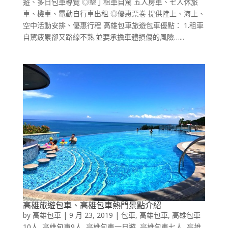
遊、多日包車導覽 ◎墾丁租車自駕 五人房車、七人休旅
車、機車、電動自行車出租 ◎優惠票卷 提供陸上、海上、
空中活動安排、優惠行程 高雄包車旅遊包車優點： 1.租車
自駕疲累卻又路線不熟.並要承擔車體損傷的風險…...
高雄旅遊包車、高雄包車熱門景點介紹
by
高雄包車
|
9 月 23, 2019
|
包車
,
高雄包車
,
高雄包車
10人
,
高雄包車9人
,
高雄包車一日遊
,
高雄包車七人
,
高雄