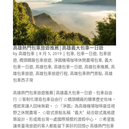
高雄熱門包車旅遊推薦│高雄義大包車一日遊
by
高雄包車
|
8 月 5, 2019
|
包車
,
包車一日遊
,
包車旅
遊
,
橋頭糖廠包車旅遊
,
淨園機場咖啡休閒農場包車
,
義大
包車一日遊
,
高雄包車
,
高雄包車一日遊
,
高雄包車推薦
,
高
雄包車旅遊
,
高雄包車旅遊行程
,
高雄包車熱門景點
,
高雄
包車西子灣
高雄熱門包車旅遊推薦│高雄義大包車一日遊、包車自由
行 ☆客制化環島包車自由行 ☆橋頭糖廠的糖業歷史佐味，
嚐起來讓人回味無窮。 ☆『淨園』為高雄機場咖啡最佳視
野之休閒農場。 ☆歐式景點名稱〝義大〞結合歐式風格建
築設計，形成南台灣一處國際規模的渡假中心。 ☆希望能
讓來臺灣旅遊的客人都能留下美好的回憶ღ 高雄熱門包車