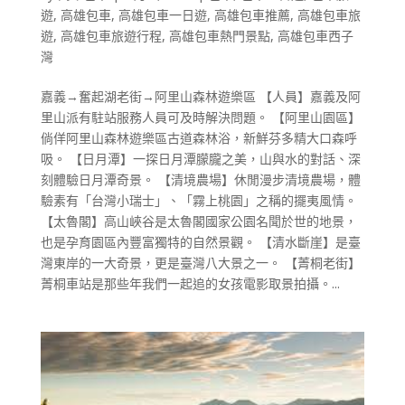
遊
,
高雄包車
,
高雄包車一日遊
,
高雄包車推薦
,
高雄包車旅
遊
,
高雄包車旅遊行程
,
高雄包車熱門景點
,
高雄包車西子
灣
嘉義→奮起湖老街→阿里山森林遊樂區 【人員】嘉義及阿
里山派有駐站服務人員可及時解決問題。 【阿里山園區】
倘佯阿里山森林遊樂區古道森林浴，新鮮芬多精大口森呼
吸。 【日月潭】一探日月潭朦朧之美，山與水的對話、深
刻體驗日月潭奇景。 【清境農場】休閒漫步清境農場，體
驗素有「台灣小瑞士」、「霧上桃園」之稱的擺夷風情。
【太魯閣】高山峽谷是太魯閣國家公園名聞於世的地景，
也是孕育園區內豐富獨特的自然景觀。 【清水斷崖】是臺
灣東岸的一大奇景，更是臺灣八大景之一。 【菁桐老街】
菁桐車站是那些年我們一起追的女孩電影取景拍攝。...