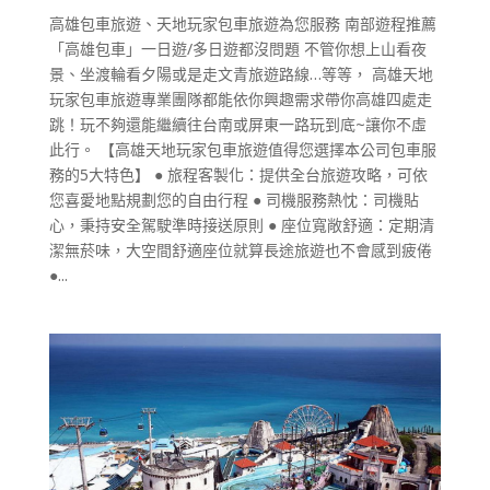
高雄包車旅遊、天地玩家包車旅遊為您服務 南部遊程推薦
「高雄包車」一日遊/多日遊都沒問題 不管你想上山看夜
景、坐渡輪看夕陽或是走文青旅遊路線…等等， 高雄天地
玩家包車旅遊專業團隊都能依你興趣需求帶你高雄四處走
跳！玩不夠還能繼續往台南或屏東一路玩到底~讓你不虛
此行。 【高雄天地玩家包車旅遊值得您選擇本公司包車服
務的5大特色】 ● 旅程客製化：提供全台旅遊攻略，可依
您喜愛地點規劃您的自由行程 ● 司機服務熱忱：司機貼
心，秉持安全駕駛準時接送原則 ● 座位寬敞舒適：定期清
潔無菸味，大空間舒適座位就算長途旅遊也不會感到疲倦
●...