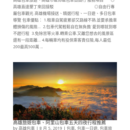
高雄直達墾丁來回接駁 ◎自由行專
屬包車觀光 高雄機場接送、精選行程、一日遊、多日包車
導覽 包車優點： 1.租車自駕疲累卻又路線不熟.並要承擔車
體損傷的風險… 2.包車代駕輕鬆自在無負擔˙愛到哪就到哪
不趕行程 3.免除苦等火車.轉乘公車.又離您想去的風景區
還有一段距離… 4.每輛車均有投保乘客責任險,每人最低
200最高500萬 ...
高雄旅遊包車、阿里山包車五天四夜行程推薦
by
高雄包車
|
8 月 5, 2019
|
包車
,
包車一日遊
,
包車旅