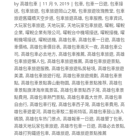
by
高雄包車
|
11 月 9, 2019
|
包車
,
包車一日遊
,
包車接
送
,
包車旅遊
,
包車旅遊岡山之眼
,
包車旅遊玫瑰教堂
,
包車
旅遊舊鐵橋天空步道
,
包車旅遊高雄
,
包車服務
,
包車資訊
,
大玩家包車旅遊
,
天地玩家
,
天地玩家包車旅遊
,
曜輗
,
曜輗
企業
,
曜輗企業有限公司
,
曜輗台中機場接送
,
曜輗接機
,
曜
輗機場接送
,
曜輗送機
,
高雄包車
,
高雄包車一日遊
,
高雄包
車價格
,
高雄包車價目表
,
高雄包車兩天一夜
,
高雄包車公
司
,
高雄包車必去地方
,
高雄包車推薦
,
高雄包車旅遊
,
高雄
包車旅遊懶人包
,
高雄包車旅遊推薦
,
高雄包車旅遊景點
,
高雄包車旅遊服務
,
高雄包車旅遊私房秘境
,
高雄包車旅遊
美濃
,
高雄包車旅遊行程
,
高雄包車旅遊規劃
,
高雄包車景
點
,
高雄包車景點壽山動物園
,
高雄包車景點推荐
,
高雄包
車景點旗津海岸風景區
,
高雄包車景點西子灣
,
高雄包車景
點費用
,
高雄包車熱門景點
,
高雄包車義大世界
,
高雄包車
自由行
,
高雄包車行程
,
高雄包車西子灣
,
高雄包車費用
,
高
雄包車遊愛河
,
高雄包車駁二藝術特區
,
高雄包車鼓山漁人
碼頭
,
高雄包车热门景点
,
高雄報車一日遊
,
高雄墾丁包車
,
高雄天地玩家包車旅遊
,
高雄市包車一日遊
,
高雄必去景點
,
高雄打狗鐵道包車
,
高雄旅遊
,
高雄旅遊景點推薦