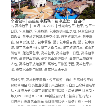
高雄包車│高雄包車服務、包車旅遊、自由行
by
高雄包車
|
10 月 13, 2019
|
佛光山包車
,
包車
,
包車一
日遊
,
包車接送
,
包車旅遊
,
包車旅遊岡山之眼
,
包車旅遊玫
瑰教堂
,
包車旅遊舊鐵橋天空步道
,
包車旅遊高雄
,
包車服
務
,
包車資訊
,
墾丁包車價格
,
墾丁包車價目表
,
墾丁包車旅
遊
,
墾丁包車自由行
,
墾丁大街包車
,
墾丁旅遊包車
,
旗山老
街包車
,
蓮池潭包車
,
高雄包車
,
高雄包車一日遊
,
高雄包車
推薦
,
高雄包車旅遊
,
高雄包車旅遊價格
,
高雄包車旅遊懶
人包
,
高雄包車旅遊推薦
,
高雄包車旅遊行程
,
高雄包車旗
津
,
高雄包車熱門景點
,
高雄包車西子灣
高雄包車│高雄包車服務、包車旅遊、自由行 高雄包車旅
遊服務項目 ◎高雄直達墾丁來回接駁 可自訂出發時間及地
點、經濟方便 ◎墾丁到花蓮來回接駁、沿途觀光 拼車制、
每天09：00發車、18：00抵達目的地﹝按我詳細行程﹞
◎自由行專屬包車觀光 高雄機場接送、精選行程、一日