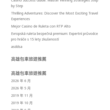
Casino Success Guide: Master Winning Strategies Step
by Step
Thrilling Adventures: Discover the Most Exciting Travel
Experiences
Mejor Casino de Ruleta con RTP Alto
Evropská ruleta bezpečná premium: Expertní průvodce
pro hráče s 15 lety zkušeností
asddsa
高雄包車旅遊推薦
高雄包車旅遊推薦
2026 年 6 月
2026 年 5 月
2019 年 11 月
2019 年 10 月