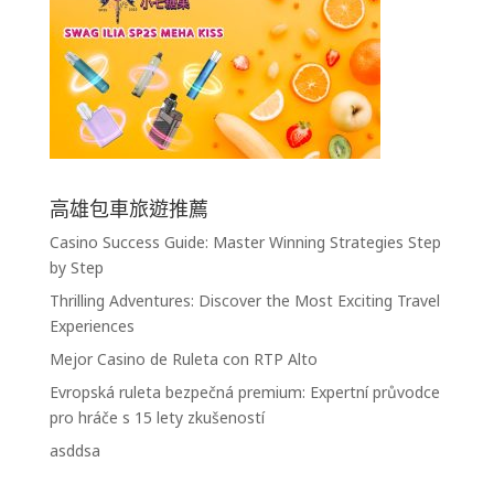
高雄包車旅遊推薦
Casino Success Guide: Master Winning Strategies Step
by Step
Thrilling Adventures: Discover the Most Exciting Travel
Experiences
Mejor Casino de Ruleta con RTP Alto
Evropská ruleta bezpečná premium: Expertní průvodce
pro hráče s 15 lety zkušeností
asddsa