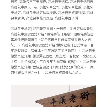
日遊
,
高雄包車三天兩夜
,
高雄包車價格
,
高雄包車價目表
,
高雄包車兩天一夜
,
高雄包車公司
,
高雄包車推薦
,
高雄包
車旅遊
,
高雄包車旅遊私房秘境
,
高雄包車旅遊行程
,
高雄
包車旗津
,
高雄包車熱門景點
,
高雄包車西子灣
高雄包車旅遊│熱門景點介紹、一日遊、多日遊私房景點
高雄包車旅遊景點介紹 : 鳳儀書院【嘉慶年間鳳儀書院由
當地仕紳團體捐資，是年代最早且規模完整與最大之書
院】。 高雄包車旅遊景點介紹 :橋頭糖廠【日式木屋、百
年銅製觀音、酵母冰、百年製糖工業博物館】。 高雄包車
旅遊景點介紹 :蓮池潭風景區【龍虎塔、春秋閣、北極玄天
上帝、孔子廟(新)、三百多年孔廟崇聖祠(舊)】。 高雄包車
旅遊景點介紹 :世運主題館【飛龍 媲美北京的鳥巢，一同
前往觀看世紀之作】。 高雄包車旅遊景點介紹...