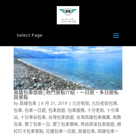
Select Page
高雄包車旅遊│熱門景點介紹、一日遊、多日遊私
房景點
by
高雄包車
|
6 月 21, 2019
|
九份老街
,
九份老街包車
,
包車
,
包車一日遊
,
包車旅遊
,
包車服務
,
十分老街
,
十分車
站
,
十分車站包車
,
台灣包車旅遊
,
台灣高雄包車推薦
,
商務
包車
,
墾丁包車一日
,
墾丁包車價格
,
秀姑巒溪包車旅遊
,
網
紅打卡包車景點
,
花蓮包車一日遊
,
高雄包車
,
高雄包車一