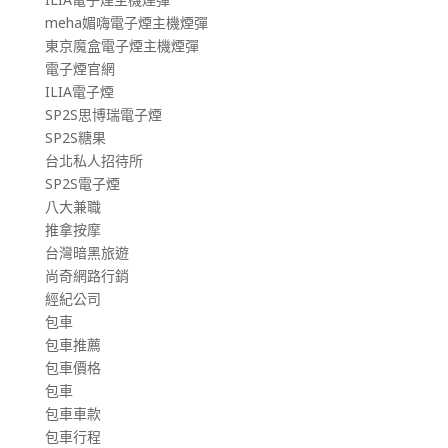
meha媚嗨電子煙主機煙彈
東京魔盒電子煙主機煙彈
電子煙官網
ILIA電子煙
SP2S思博瑞電子煙
SP2S糖果
台北私人招待所
SP2S電子煙
八大兼職
推拿按摩
台灣暗黑旅遊
尚奇網路行銷
經紀公司
包車
包車推薦
包車價格
包車
包車車款
包車行程