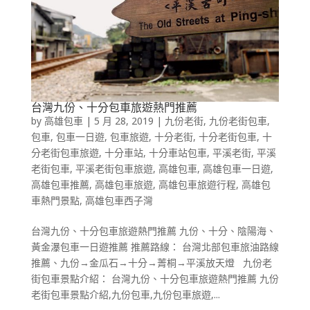
台灣九份、十分包車旅遊熱門推薦
by
高雄包車
|
5 月 28, 2019
|
九份老街
,
九份老街包車
,
包車
,
包車一日遊
,
包車旅遊
,
十分老街
,
十分老街包車
,
十
分老街包車旅遊
,
十分車站
,
十分車站包車
,
平溪老街
,
平溪
老街包車
,
平溪老街包車旅遊
,
高雄包車
,
高雄包車一日遊
,
高雄包車推薦
,
高雄包車旅遊
,
高雄包車旅遊行程
,
高雄包
車熱門景點
,
高雄包車西子灣
台灣九份、十分包車旅遊熱門推薦 九份、十分、陰陽海、
黃金瀑包車一日遊推薦 推薦路線： 台灣北部包車旅油路線
推薦、九份→金瓜石→十分→菁桐→平溪放天燈 九份老
街包車景點介紹： 台灣九份、十分包車旅遊熱門推薦 九份
老街包車景點介紹,九份包車,九份包車旅遊,...